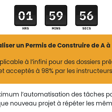
01
59
55
HRS
MINS
SECS
ser un Permis de Construire de A à 
icable à l’infini
pour des dossiers prê
et acceptés à 98% par les instructeur
um l’automatisation des tâches po
ue nouveau projet à répéter les mê